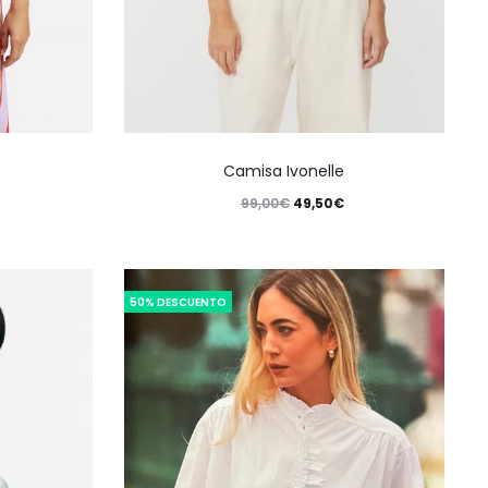
Camisa Ivonelle
99,00
€
49,50
€
50% DESCUENTO