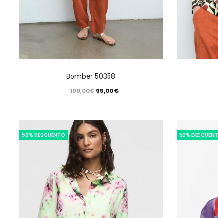
Bomber 50358
190,00
€
95,00
€
50% DESCUENTO
50% DESCUEN