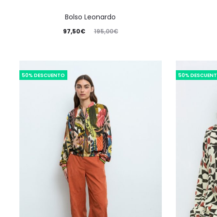
Bolso Leonardo
97,50
€
195,00
€
50% DESCUENTO
50% DESCUEN