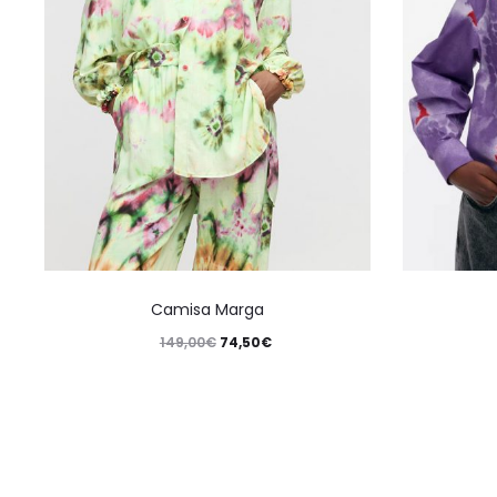
Camisa Marga
149,00
€
74,50
€