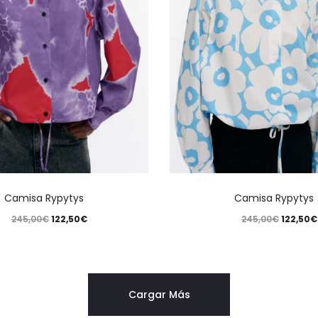
Camisa Rypytys
Camisa Rypytys
245,00
€
122,50
€
245,00
€
122,50
€
Cargar Más