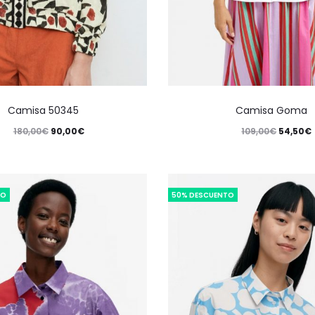
Camisa 50345
Camisa Goma
180,00
€
90,00
€
109,00
€
54,50
€
TO
50% DESCUENTO