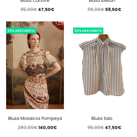
Blusa Cursore
Blusa Ibilisan
95,00
€
47,50
€
119,00
€
59,50
€
50% DESCUENTO
50% DESCUENTO
Blusa Mosaicos Pompeya
Blusa Saio
280,00
€
140,00
€
95,00
€
47,50
€