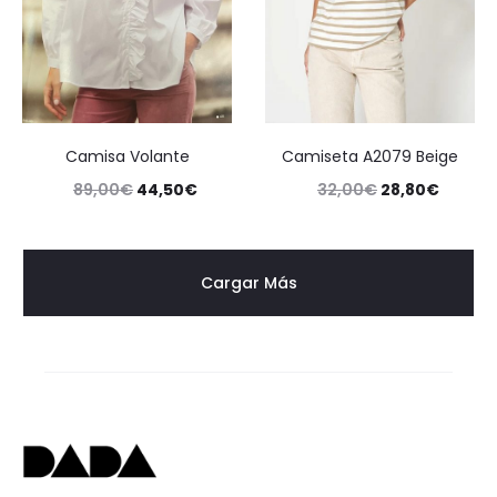
Camisa Volante
Camiseta A2079 Beige
89,00
€
44,50
€
32,00
€
28,80
€
Cargar Más