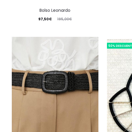
Bolso Leonardo
97,50
€
195,00
€
50% DESCUEN