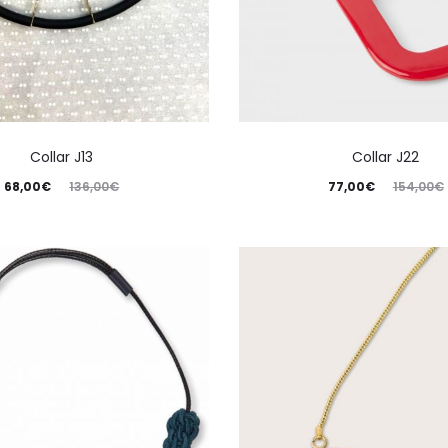
Collar J13
Collar J22
68,00
€
136,00
€
77,00
€
154,00
€