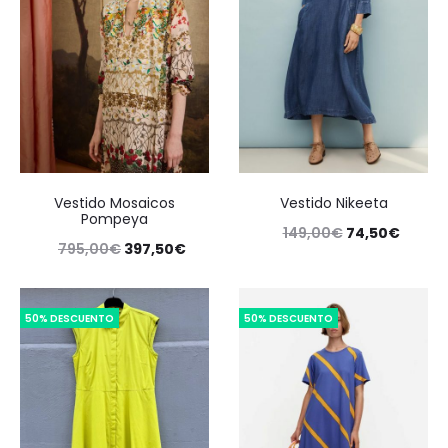
Vestido Mosaicos
Vestido Nikeeta
Pompeya
149,00
€
74,50
€
795,00
€
397,50
€
50% DESCUENTO
50% DESCUENTO