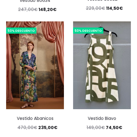
Vestido 80634
229,00
€
114,50
€
247,00
€
148,20
€
50% DESCUENTO
50% DESCUENTO
Vestido Abanicos
Vestido Biavo
470,00
€
235,00
€
149,00
€
74,50
€