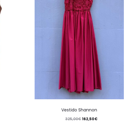
Vestido Shannon
325,00
€
162,50
€