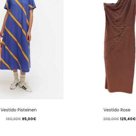
Vestido Pisteinen
Vestido Rose
190,00
€
95,00
€
209,00
€
125,40
€