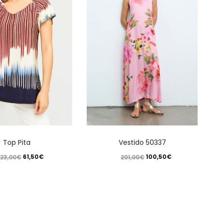
Top Pita
Vestido 50337
61,50
€
100,50
€
123,00
€
201,00
€