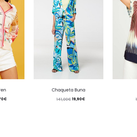
ren
Chaqueta Buna
70
€
19,90
€
141,00
€