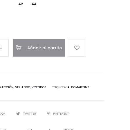
42
44
Añadir al carrito
OLECCIÓN
,
VER TODO
,
VESTIDOS
ETIQUETA:
ALDOMARTINS
IR
OOK
TWITTER
PINTEREST