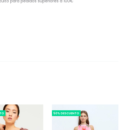
tuito para pedidos superiores a 100€
NTO
50% DESCUENTO