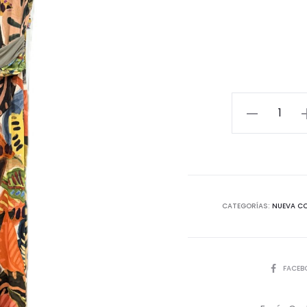
Vestido
50367
cantidad
CATEGORÍAS:
NUEVA C
COMPART
FACEB