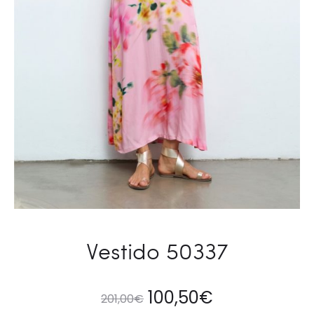
Vestido 50337
100,50
€
201,00
€