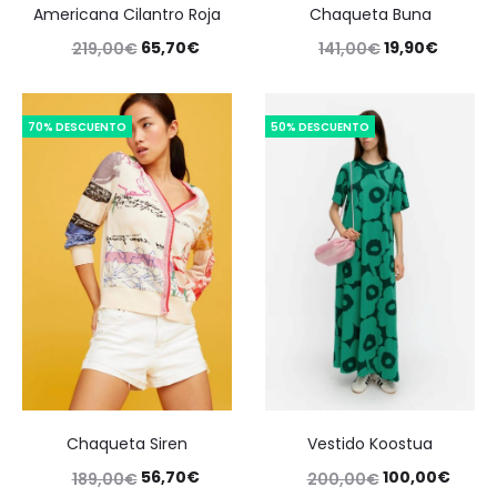
Americana Cilantro Roja
Chaqueta Buna
65,70
€
19,90
€
219,00
€
141,00
€
70% DESCUENTO
50% DESCUENTO
Chaqueta Siren
Vestido Koostua
56,70
€
100,00
€
189,00
€
200,00
€