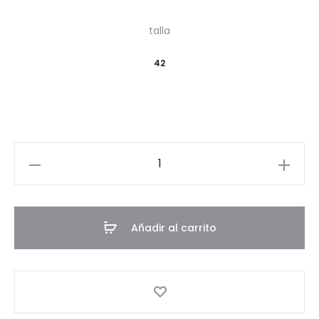
talla
42
Vestido
50337
cantidad
Añadir al carrito