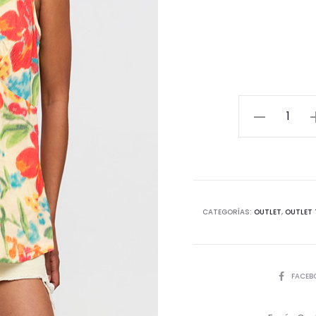
Top
Nadia
cantidad
CATEGORÍAS:
OUTLET
,
OUTLET 
COMPART
FACEB