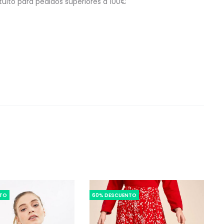
tuito para pedidos superiores a 100€
NTO
60% DESCUENTO