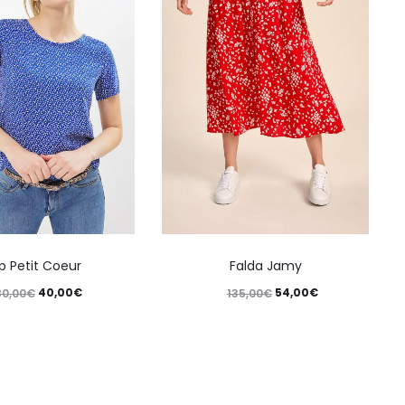
p Petit Coeur
Falda Jamy
40,00
€
54,00
€
80,00
€
135,00
€