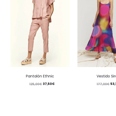
Pantalón Ethnic
Vestido Sir
37,50
€
53,
125,00
€
177,00
€