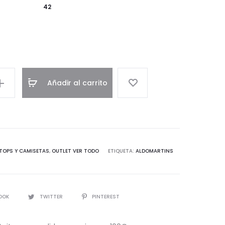
42
Añadir al carrito
TOPS Y CAMISETAS
,
OUTLET VER TODO
ETIQUETA:
ALDOMARTINS
IR
OOK
TWITTER
PINTEREST