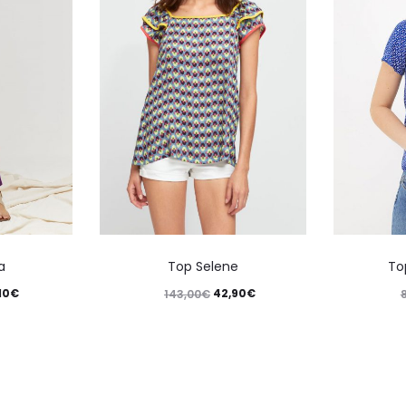
a
Top Selene
To
10
€
42,90
€
143,00
€