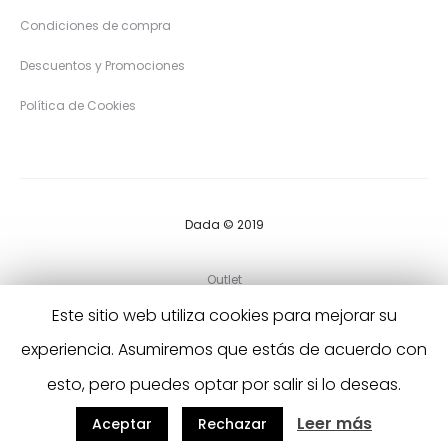
Condiciones de compra
Descuentos y Promociones
Política de Cookies
Dada © 2019
Outlet
Este sitio web utiliza cookies para mejorar su
Preguntas Frecuentes
experiencia. Asumiremos que estás de acuerdo con
Contáctanos
esto, pero puedes optar por salir si lo deseas.
F
I
Leer más
Aceptar
Rechazar
a
n
c
s