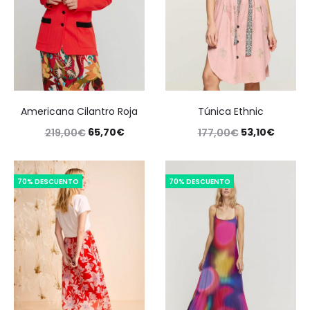
Americana Cilantro Roja
Túnica Ethnic
65,70
€
53,10
€
219,00
€
177,00
€
70% DESCUENTO
70% DESCUENTO