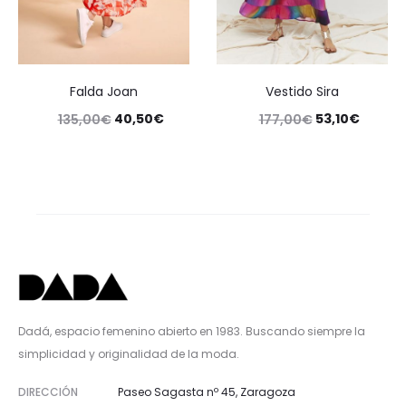
Falda Joan
Vestido Sira
40,50
€
53,10
€
135,00
€
177,00
€
Dadá, espacio femenino abierto en 1983. Buscando siempre la
simplicidad y originalidad de la moda.
DIRECCIÓN
Paseo Sagasta nº 45, Zaragoza