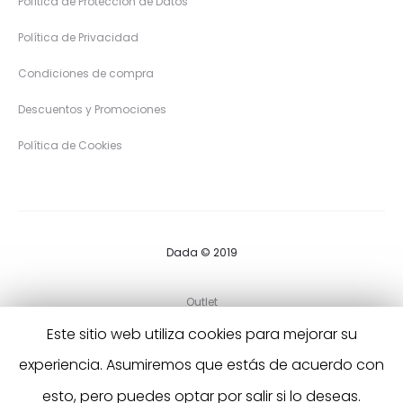
Política de Protección de Datos
Política de Privacidad
Condiciones de compra
Descuentos y Promociones
Política de Cookies
Dada © 2019
Outlet
Este sitio web utiliza cookies para mejorar su
Preguntas Frecuentes
experiencia. Asumiremos que estás de acuerdo con
Contáctanos
esto, pero puedes optar por salir si lo deseas.